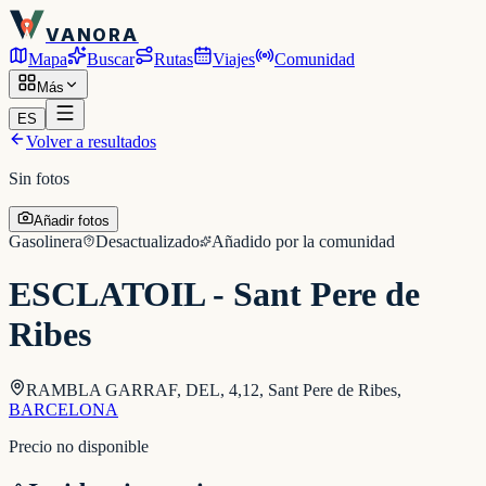
VANORA
Mapa
Buscar
Rutas
Viajes
Comunidad
Más
ES
Volver a resultados
Sin fotos
Añadir fotos
Gasolinera
Desactualizado
Añadido por la comunidad
ESCLATOIL - Sant Pere de
Ribes
RAMBLA GARRAF, DEL, 4,12, Sant Pere de Ribes
,
BARCELONA
Precio no disponible