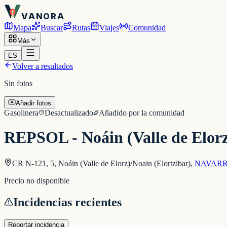
VANORA
Mapa
Buscar
Rutas
Viajes
Comunidad
Más
ES
Volver a resultados
Sin fotos
Añadir fotos
Gasolinera
Desactualizado
Añadido por la comunidad
REPSOL - Noáin (Valle de Elorz
CR N-121, 5, Noáin (Valle de Elorz)/Noain (Elortzibar)
,
NAVAR
Precio no disponible
Incidencias recientes
Reportar incidencia