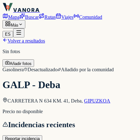
VANORA
Mapa
Buscar
Rutas
Viajes
Comunidad
Más
ES
Volver a resultados
Sin fotos
Añadir fotos
Gasolinera
Desactualizado
Añadido por la comunidad
GALP - Deba
CARRETERA N 634 KM. 41, Deba
,
GIPUZKOA
Precio no disponible
Incidencias recientes
Reportar incidencia