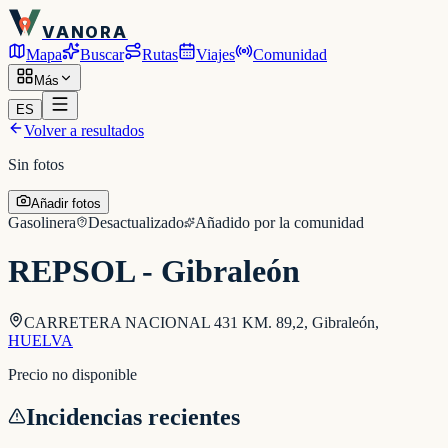
VANORA
Mapa
Buscar
Rutas
Viajes
Comunidad
Más
ES
Volver a resultados
Sin fotos
Añadir fotos
Gasolinera
Desactualizado
Añadido por la comunidad
REPSOL - Gibraleón
CARRETERA NACIONAL 431 KM. 89,2, Gibraleón
,
HUELVA
Precio no disponible
Incidencias recientes