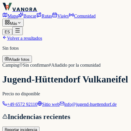
VANORA
Mapa
Buscar
Rutas
Viajes
Comunidad
Más
ES
Volver a resultados
Sin fotos
Añadir fotos
Camping
Sin confirmar
Añadido por la comunidad
Jugend-Hüttendorf Vulkaneifel
Precio no disponible
+49 6572 92110
Sitio web
info@jugend-huettendorf.de
Incidencias recientes
Reportar incidencia