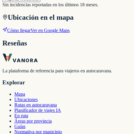
Sin incidencias reportadas en los últimos 18 meses.
Ubicación en el mapa
Cómo llegar
Ver en Google Maps
Reseñas
VANORA
La plataforma de referencia para viajeros en autocaravana.
Explorar
Mapa
Ubicaciones
Rutas en autocaravana
Planificador de viajes IA
En ruta
Áreas por provincia
Guías
Normativa por municipio