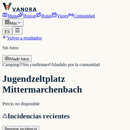
VANORA
Mapa
Buscar
Rutas
Viajes
Comunidad
Más
ES
Volver a resultados
Sin fotos
Añadir fotos
Camping
Sin confirmar
Añadido por la comunidad
Jugendzeltplatz
Mittermarchenbach
Precio no disponible
Incidencias recientes
Reportar incidencia