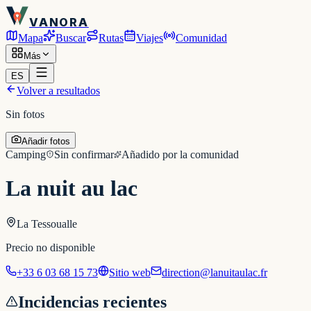
VANORA
Mapa
Buscar
Rutas
Viajes
Comunidad
Más
ES
Volver a resultados
Sin fotos
Añadir fotos
Camping
Sin confirmar
Añadido por la comunidad
La nuit au lac
La Tessoualle
Precio no disponible
+33 6 03 68 15 73
Sitio web
direction@lanuitaulac.fr
Incidencias recientes