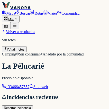
VANORA
Mapa
Buscar
Rutas
Viajes
Comunidad
Más
ES
Volver a resultados
Sin fotos
Añadir fotos
Camping
Sin confirmar
Añadido por la comunidad
La Pélucarié
Precio no disponible
+33466457557
Sitio web
Incidencias recientes
Reportar incidencia