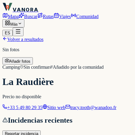
VANORA
Mapa
Buscar
Rutas
Viajes
Comunidad
Más
ES
Volver a resultados
Sin fotos
Añadir fotos
Camping
Sin confirmar
Añadido por la comunidad
La Raudière
Precio no disponible
+33 5 49 80 29 35
Sitio web
tracy.tooth@wanadoo.fr
Incidencias recientes
Reportar incidencia