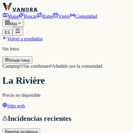
VANORA
Mapa
Buscar
Rutas
Viajes
Comunidad
Más
ES
Volver a resultados
Sin fotos
Añadir fotos
Camping
Sin confirmar
Añadido por la comunidad
La Rivière
Precio no disponible
Sitio web
Incidencias recientes
Reportar incidencia