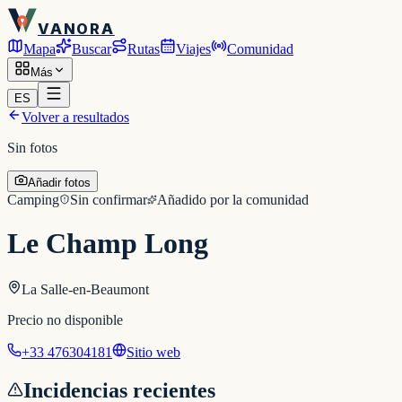
VANORA
Mapa
Buscar
Rutas
Viajes
Comunidad
Más
ES
Volver a resultados
Sin fotos
Añadir fotos
Camping
Sin confirmar
Añadido por la comunidad
Le Champ Long
La Salle-en-Beaumont
Precio no disponible
+33 476304181
Sitio web
Incidencias recientes