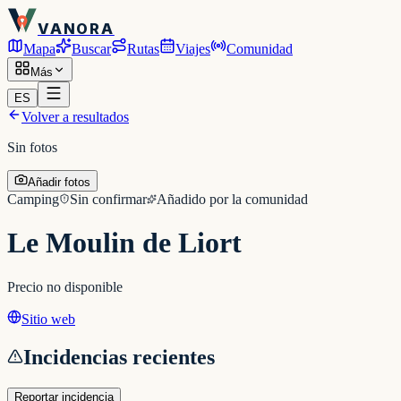
VANORA
Mapa
Buscar
Rutas
Viajes
Comunidad
Más
ES
Volver a resultados
Sin fotos
Añadir fotos
Camping
Sin confirmar
Añadido por la comunidad
Le Moulin de Liort
Precio no disponible
Sitio web
Incidencias recientes
Reportar incidencia