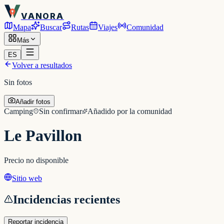
VANORA
Mapa
Buscar
Rutas
Viajes
Comunidad
Más
ES
Volver a resultados
Sin fotos
Añadir fotos
Camping
Sin confirmar
Añadido por la comunidad
Le Pavillon
Precio no disponible
Sitio web
Incidencias recientes
Reportar incidencia