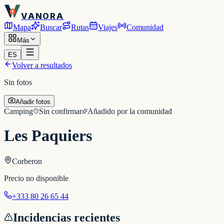
VANORA
Mapa
Buscar
Rutas
Viajes
Comunidad
Más
ES
Volver a resultados
Sin fotos
Añadir fotos
Camping
Sin confirmar
Añadido por la comunidad
Les Paquiers
Corberon
Precio no disponible
+333 80 26 65 44
Incidencias recientes