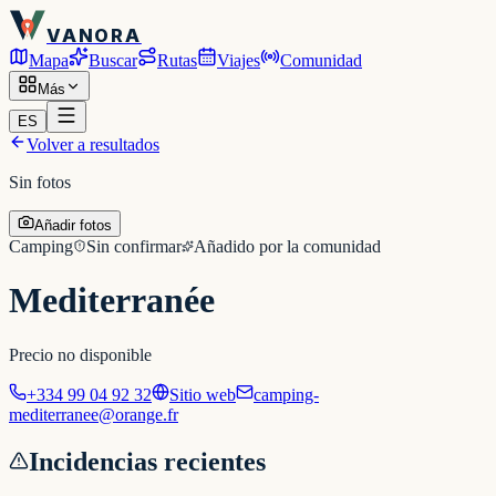
VANORA
Mapa
Buscar
Rutas
Viajes
Comunidad
Más
ES
Volver a resultados
Sin fotos
Añadir fotos
Camping
Sin confirmar
Añadido por la comunidad
Mediterranée
Precio no disponible
+334 99 04 92 32
Sitio web
camping-
mediterranee@orange.fr
Incidencias recientes