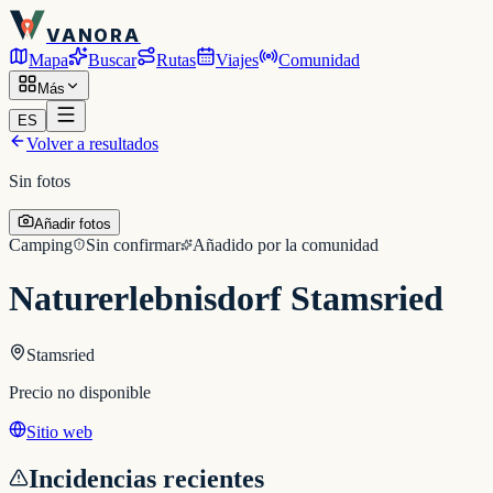
VANORA
Mapa
Buscar
Rutas
Viajes
Comunidad
Más
ES
Volver a resultados
Sin fotos
Añadir fotos
Camping
Sin confirmar
Añadido por la comunidad
Naturerlebnisdorf Stamsried
Stamsried
Precio no disponible
Sitio web
Incidencias recientes