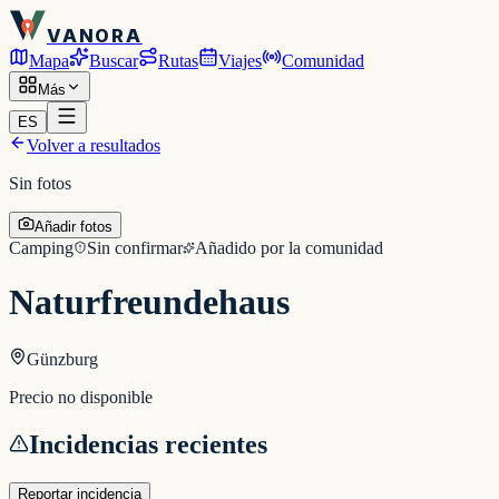
VANORA
Mapa
Buscar
Rutas
Viajes
Comunidad
Más
ES
Volver a resultados
Sin fotos
Añadir fotos
Camping
Sin confirmar
Añadido por la comunidad
Naturfreundehaus
Günzburg
Precio no disponible
Incidencias recientes
Reportar incidencia