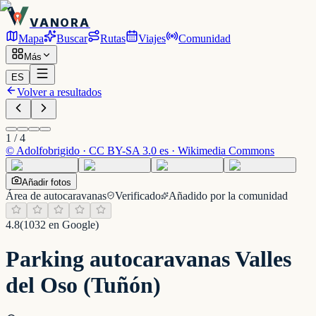
VANORA
Mapa
Buscar
Rutas
Viajes
Comunidad
Más
ES
Volver a resultados
1
/
4
©
Adolfobrigido · CC BY-SA 3.0 es · Wikimedia Commons
Añadir fotos
Área de autocaravanas
Verificado
Añadido por la comunidad
4.8
(
1032
en Google)
Parking autocaravanas Valles
del Oso (Tuñón)