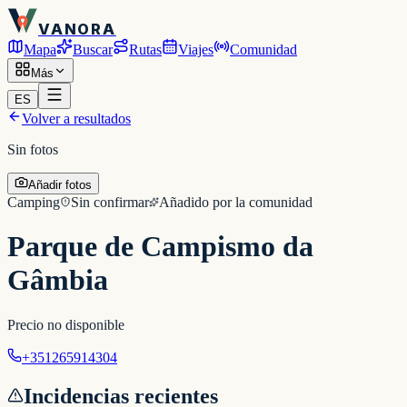
VANORA
Mapa
Buscar
Rutas
Viajes
Comunidad
Más
ES
Volver a resultados
Sin fotos
Añadir fotos
Camping
Sin confirmar
Añadido por la comunidad
Parque de Campismo da
Gâmbia
Precio no disponible
+351265914304
Incidencias recientes