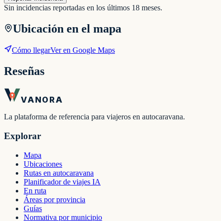
Sin incidencias reportadas en los últimos 18 meses.
Ubicación en el mapa
Cómo llegar
Ver en Google Maps
Reseñas
VANORA
La plataforma de referencia para viajeros en autocaravana.
Explorar
Mapa
Ubicaciones
Rutas en autocaravana
Planificador de viajes IA
En ruta
Áreas por provincia
Guías
Normativa por municipio