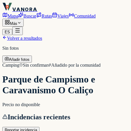
VANORA
Mapa
Buscar
Rutas
Viajes
Comunidad
Más
ES
Volver a resultados
Sin fotos
Añadir fotos
Camping
Sin confirmar
Añadido por la comunidad
Parque de Campismo e
Caravanismo O Caliço
Precio no disponible
Incidencias recientes
Reportar incidencia