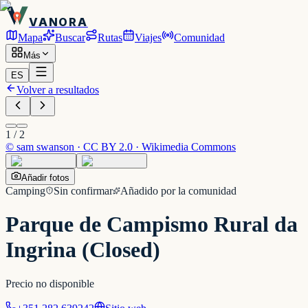
VANORA
Mapa
Buscar
Rutas
Viajes
Comunidad
Más
ES
Volver a resultados
1
/
2
©
sam swanson · CC BY 2.0 · Wikimedia Commons
Añadir fotos
Camping
Sin confirmar
Añadido por la comunidad
Parque de Campismo Rural da
Ingrina (Closed)
Precio no disponible