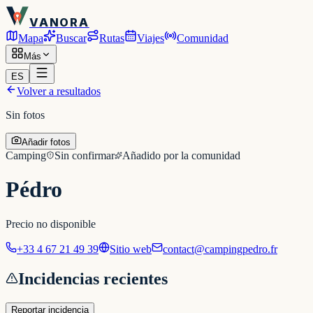
VANORA
Mapa
Buscar
Rutas
Viajes
Comunidad
Más
ES
Volver a resultados
Sin fotos
Añadir fotos
Camping
Sin confirmar
Añadido por la comunidad
Pédro
Precio no disponible
+33 4 67 21 49 39
Sitio web
contact@campingpedro.fr
Incidencias recientes
Reportar incidencia