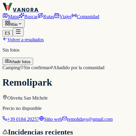
VANORA
Mapa
Buscar
Rutas
Viajes
Comunidad
Más
ES
Volver a resultados
Sin fotos
Añadir fotos
Camping
Sin confirmar
Añadido por la comunidad
Remolipark
Olivetta San Michele
Precio no disponible
+39 0184 20257
Sitio web
remolidays@gmail.com
Incidencias recientes