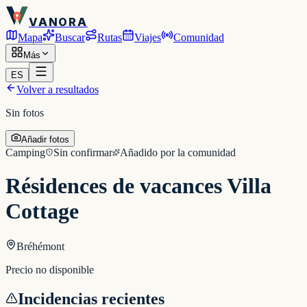
VANORA
Mapa
Buscar
Rutas
Viajes
Comunidad
Más
ES
Volver a resultados
Sin fotos
Añadir fotos
Camping
Sin confirmar
Añadido por la comunidad
Résidences de vacances Villa
Cottage
Bréhémont
Precio no disponible
Incidencias recientes