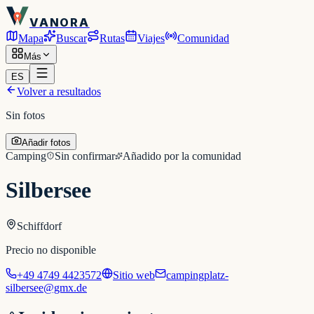
VANORA
Mapa
Buscar
Rutas
Viajes
Comunidad
Más
ES
Volver a resultados
Sin fotos
Añadir fotos
Camping
Sin confirmar
Añadido por la comunidad
Silbersee
Schiffdorf
Precio no disponible
+49 4749 4423572
Sitio web
campingplatz-
silbersee@gmx.de