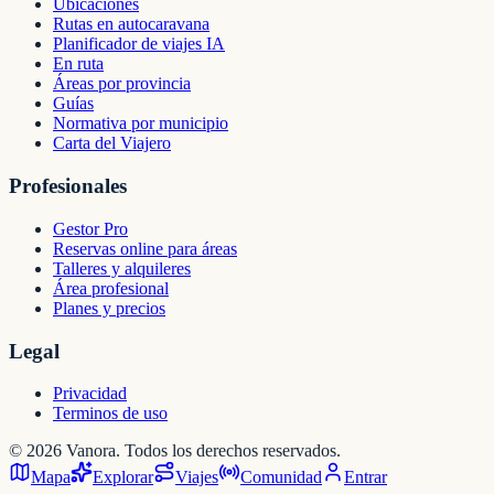
Ubicaciones
Rutas en autocaravana
Planificador de viajes IA
En ruta
Áreas por provincia
Guías
Normativa por municipio
Carta del Viajero
Profesionales
Gestor Pro
Reservas online para áreas
Talleres y alquileres
Área profesional
Planes y precios
Legal
Privacidad
Terminos de uso
©
2026
Vanora. Todos los derechos reservados.
Mapa
Explorar
Viajes
Comunidad
Entrar