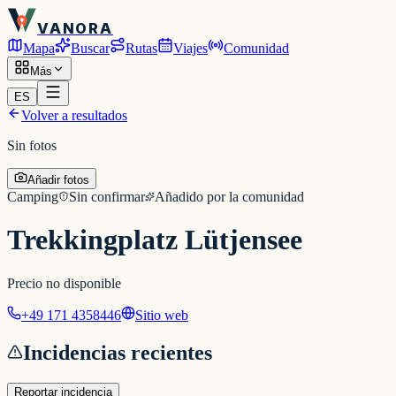
VANORA
Mapa
Buscar
Rutas
Viajes
Comunidad
Más
ES
Volver a resultados
Sin fotos
Añadir fotos
Camping
Sin confirmar
Añadido por la comunidad
Trekkingplatz Lütjensee
Precio no disponible
+49 171 4358446
Sitio web
Incidencias recientes
Reportar incidencia