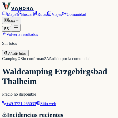
VANORA
Mapa
Buscar
Rutas
Viajes
Comunidad
Más
ES
Volver a resultados
Sin fotos
Añadir fotos
Camping
Sin confirmar
Añadido por la comunidad
Waldcamping Erzgebirgsbad
Thalheim
Precio no disponible
+49 3721 265033
Sitio web
Incidencias recientes