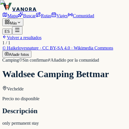
VANORA
Mapa
Buscar
Rutas
Viajes
Comunidad
Más
ES
Volver a resultados
1
/
1
©
Haikelovesnature · CC BY-SA 4.0 · Wikimedia Commons
Añadir fotos
Camping
Sin confirmar
Añadido por la comunidad
Waldsee Camping Bettmar
Vechelde
Precio no disponible
Descripción
only permanent stay