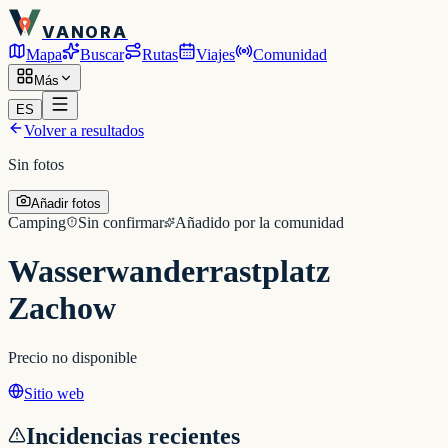
VANORA
Mapa
Buscar
Rutas
Viajes
Comunidad
Más
ES
Volver a resultados
Sin fotos
Añadir fotos
Camping
Sin confirmar
Añadido por la comunidad
Wasserwanderrastplatz
Zachow
Precio no disponible
Sitio web
Incidencias recientes