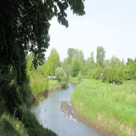
Incidencias recientes
Reportar incidencia
Sin incidencias reportadas en los últimos 18 meses.
Ubicación en el mapa
Cómo llegar
Ver en Google Maps
Reseñas
VANORA
La plataforma de referencia para viajeros en autocaravana.
Explorar
Mapa
Ubicaciones
Rutas en autocaravana