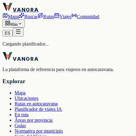
VANORA
Mapa
Buscar
Rutas
Viajes
Comunidad
Más
ES
Cargando planificador...
VANORA
La plataforma de referencia para viajeros en autocaravana.
Explorar
Mapa
Ubicaciones
Rutas en autocaravana
Planificador de viajes IA
En ruta
Áreas por provincia
Guías
Normativa por municipio